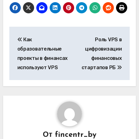
Навигация
Как
Роль VPS в
по
образовательные
цифровизации
записям
проекты в финансах
финансовых
используют VPS
стартапов РБ
От
fincentr_by